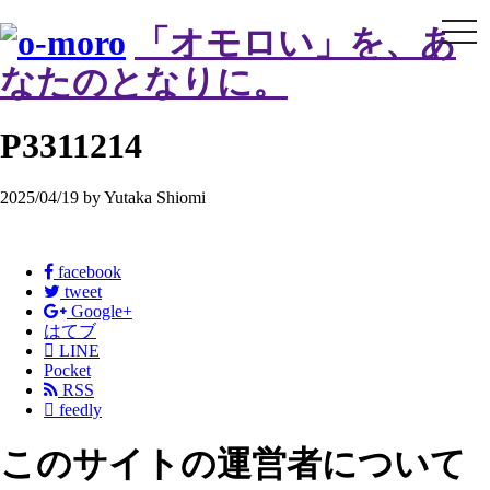
tog
「オモロい」を、あ
nav
なたのとなりに。
P3311214
2025/04/19 by Yutaka Shiomi
facebook
tweet
Google+
はてブ

LINE
Pocket
RSS

feedly
このサイトの運営者について