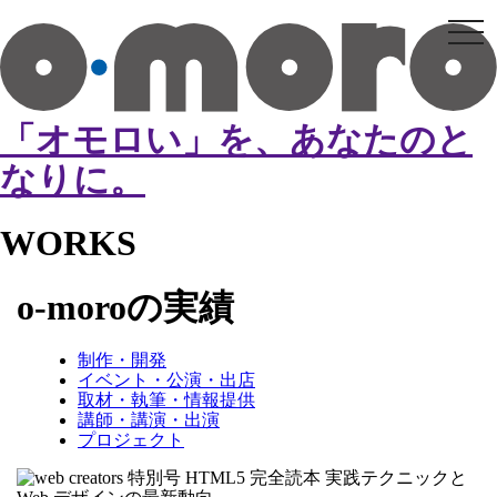
tog
nav
「オモロい」を、あなたのと
なりに。
WORKS
o-moroの実績
制作・開発
イベント・公演・出店
取材・執筆・情報提供
講師・講演・出演
プロジェクト