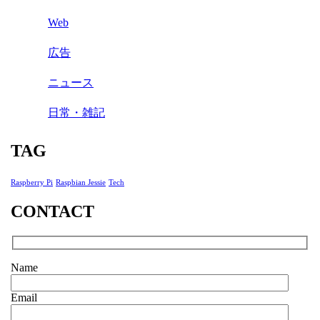
Web
広告
ニュース
日常・雑記
TAG
Raspberry Pi
Raspbian Jessie
Tech
CONTACT
Name
Email